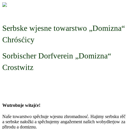
Serbske wjesne towarstwo „Domizna“
Chrósćicy
Sorbischer Dorfverein „Domizna“
Crostwitz
Wutrobnje witajće!
Naše towarstwo spěchuje wjesnu zhromadnosć. Hajimy serbsku rěč
a serbske nałožki a spěchujemy angažement našich wobydlerjow za
přirodu a domiznu.